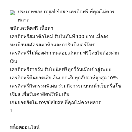
ประเภทของ royaleluxe เครดิตฟรี ที่คุณไม่ควร
พลาด
ชนิดเครดิตฟรี เนื้อหา
เครดิตฟรีสมาชิกใหม่ รับในทันที 100 บาท เมื่อลง
ทะเบียนสมัครสมาชิกและการันตีเบอร์โทร
เครดิตฟรีไม่ต้องฝาก ทดสอบเล่นเกมฟรีโดยไม่ต้องฝาก
เงิน
เครดิตฟรีรายวัน รับโบนัสฟรีทุกวี่วันเมื่อเข้าสู่ระบบ
เครดิตฟรีคืนยอดเสีย คืนยอดเสียทุกสัปดาห์สูงสุด 10%
เครดิตฟรีกิจกรรมพิเศษ ร่วมกิจกรรมบนหน้าเว็บหรือโซ
เชียล เพื่อรับเครดิตฟรีเพิ่มเติม
เกมยอดฮิตใน royaleluxe ที่คุณไม่ควรพลาด
1.
สล็อตออนไลน์