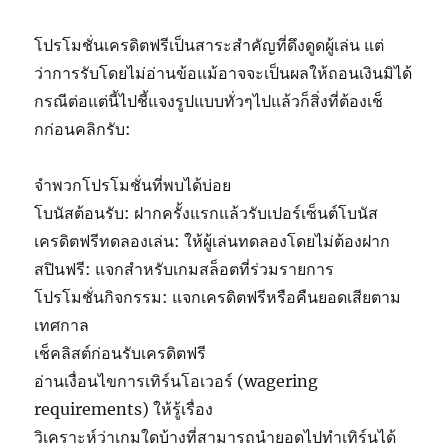
โปรโมชั่นเครดิตฟรีเป็นสาระสำคัญที่ดึงดูดผู้เล่น แต่
ว่าการรับโดยไม่อ่านข้อแม้อาจจะเป็นผลให้ถอนเงินมิได้
กรณีต่อแต่นี้ไปชี้แจงรูปแบบทั่วๆไปแล้วก็สิ่งที่ต้องเช็
กก่อนคลิกรับ:
จำพวกโปรโมชั่นที่พบได้บ่อย
โบนัสต้อนรับ: ฝากครั้งแรกแล้วรับเปอร์เซ็นต์โบนัส
เครดิตฟรีทดลองเล่น: ให้ผู้เล่นทดลองโดยไม่ต้องฝาก
สปินฟรี: แจกสำหรับเกมสล็อตที่ร่วมรายการ
โปรโมชั่นกิจกรรม: แจกเครดิตฟรีหรือคืนยอดเสียตาม
เทศกาล
เช็คลิสต์ก่อนรับเครดิตฟรี
อ่านเงื่อนไขการเทิร์นโอเวอร์ (wagering
requirements) ให้รู้เรื่อง
วิเคราะห์ว่าเกมใดบ้างที่สามารถนำยอดไปทำเทิร์นได้