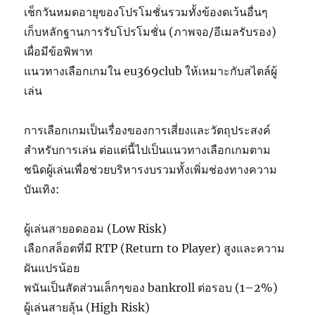
เช็กวันหมดอายุของโปรโมชั่นรวมทั้งข้องดเว้นอื่นๆ
เก็บหลักฐานการรับโปรโมชั่น (ภาพจอ/อีเมลรับรอง)
เผื่อมีข้อพิพาท
แนวทางเลือกเกมใน eu369club ให้เหมาะกับสไตล์ผู้
เล่น
การเลือกเกมเป็นเรื่องของการเสี่ยงและวัตถุประสงค์
สำหรับการเล่น ต่อแต่นี้ไปเป็นแนวทางเลือกเกมตาม
ชนิดผู้เล่นเพื่อช่วยบริหารงบรวมทั้งเพิ่มช่องทางความ
บันเทิง:
ผู้เล่นสายอดออม (Low Risk)
เลือกสล็อตที่มี RTP (Return to Player) สูงและความ
ผันแปรน้อย
พนันเป็นสัดส่วนเล็กๆของ bankroll ต่อรอบ (1–2%)
ผู้เล่นสายลุ้น (High Risk)