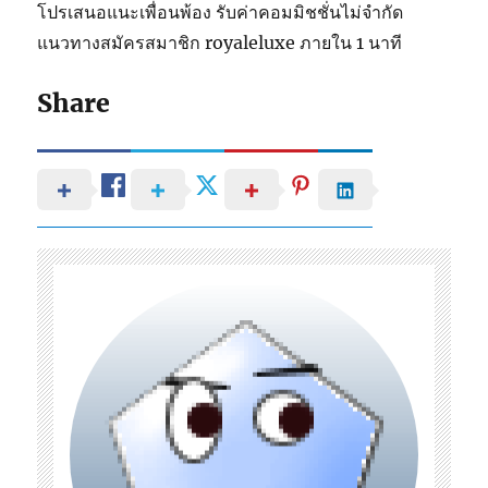
โปรเสนอแนะเพื่อนพ้อง รับค่าคอมมิชชั่นไม่จำกัด
แนวทางสมัครสมาชิก royaleluxe ภายใน 1 นาที
Share