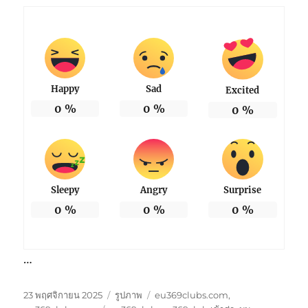
Happy
Sad
Excited
0
%
0
%
0
%
Sleepy
Angry
Surprise
0
%
0
%
0
%
…
เขียน
รูป
หมวด
23 พฤศจิกายน 2025
รูปภาพ
eu369clubs.com
,