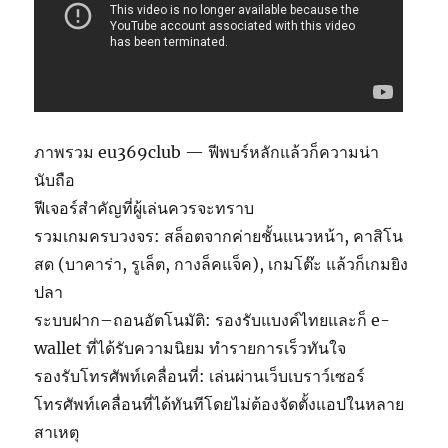
ภาพรวม eu369club — ฟีพบร์หลักแล้วก็ความน่า
นับถือ
ฟีเจอร์สำคัญที่ผู้เล่นควรจะทราบ
รวมเกมครบวงจร: สล็อตจากค่ายชั้นแนวหน้า, คาสิโน
สด (บาคาร่า, รูเล็ต, กางล็คแจ็ค), เกมโต๊ะ แล้วก็เกมยิง
ปลา
ระบบฝาก–ถอนอัตโนมัติ: รองรับแบงค์ไทยและก็ e-
wallet ที่ได้รับความนิยม ทำรายการเร็วทันใจ
รองรับโทรศัพท์เคลื่อนที่: เล่นผ่านเว็บเบราว์เซอร์
โทรศัพท์เคลื่อนที่ได้ทันทีโดยไม่ต้องจัดตั้งแอปในหลาย
สาเหตุ