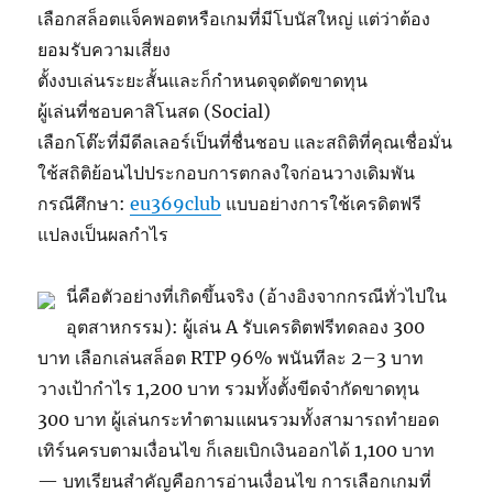
เลือกสล็อตแจ็คพอตหรือเกมที่มีโบนัสใหญ่ แต่ว่าต้อง
ยอมรับความเสี่ยง
ตั้งงบเล่นระยะสั้นและก็กำหนดจุดตัดขาดทุน
ผู้เล่นที่ชอบคาสิโนสด (Social)
เลือกโต๊ะที่มีดีลเลอร์เป็นที่ชื่นชอบ และสถิติที่คุณเชื่อมั่น
ใช้สถิติย้อนไปประกอบการตกลงใจก่อนวางเดิมพัน
กรณีศึกษา:
eu369club
แบบอย่างการใช้เครดิตฟรี
แปลงเป็นผลกำไร
นี่คือตัวอย่างที่เกิดขึ้นจริง (อ้างอิงจากกรณีทั่วไปใน
อุตสาหกรรม): ผู้เล่น A รับเครดิตฟรีทดลอง 300
บาท เลือกเล่นสล็อต RTP 96% พนันทีละ 2–3 บาท
วางเป้ากำไร 1,200 บาท รวมทั้งตั้งขีดจำกัดขาดทุน
300 บาท ผู้เล่นกระทำตามแผนรวมทั้งสามารถทำยอด
เทิร์นครบตามเงื่อนไข ก็เลยเบิกเงินออกได้ 1,100 บาท
— บทเรียนสำคัญคือการอ่านเงื่อนไข การเลือกเกมที่