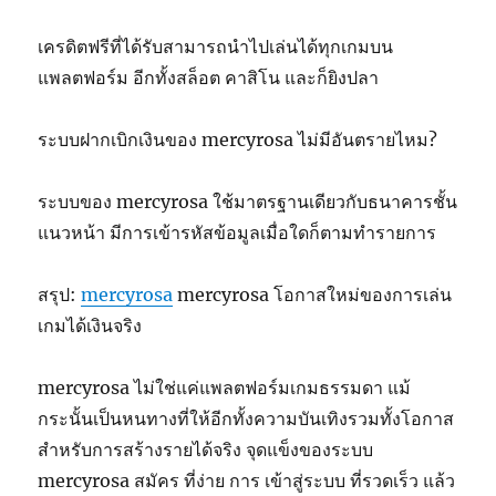
เครดิตฟรีที่ได้รับสามารถนำไปเล่นได้ทุกเกมบน
แพลตฟอร์ม อีกทั้งสล็อต คาสิโน และก็ยิงปลา
ระบบฝากเบิกเงินของ mercyrosa ไม่มีอันตรายไหม?
ระบบของ mercyrosa ใช้มาตรฐานเดียวกับธนาคารชั้น
แนวหน้า มีการเข้ารหัสข้อมูลเมื่อใดก็ตามทำรายการ
สรุป:
mercyrosa
mercyrosa โอกาสใหม่ของการเล่น
เกมได้เงินจริง
mercyrosa ไม่ใช่แค่แพลตฟอร์มเกมธรรมดา แม้
กระนั้นเป็นหนทางที่ให้อีกทั้งความบันเทิงรวมทั้งโอกาส
สำหรับการสร้างรายได้จริง จุดแข็งของระบบ
mercyrosa สมัคร ที่ง่าย การ เข้าสู่ระบบ ที่รวดเร็ว แล้ว