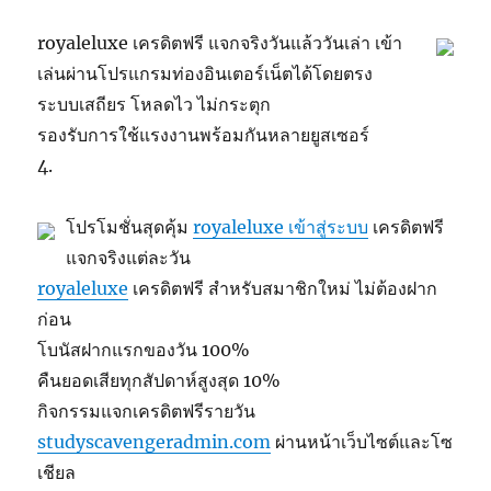
royaleluxe เครดิตฟรี แจกจริงวันแล้ววันเล่า เข้า
เล่นผ่านโปรแกรมท่องอินเตอร์เน็ตได้โดยตรง
ระบบเสถียร โหลดไว ไม่กระตุก
รองรับการใช้แรงงานพร้อมกันหลายยูสเซอร์
4.
โปรโมชั่นสุดคุ้ม
royaleluxe เข้าสู่ระบบ
เครดิตฟรี
แจกจริงแต่ละวัน
royaleluxe
เครดิตฟรี สำหรับสมาชิกใหม่ ไม่ต้องฝาก
ก่อน
โบนัสฝากแรกของวัน 100%
คืนยอดเสียทุกสัปดาห์สูงสุด 10%
กิจกรรมแจกเครดิตฟรีรายวัน
studyscavengeradmin.com
ผ่านหน้าเว็บไซต์และโซ
เชียล