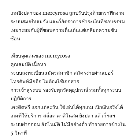
เกมยิงปลาของ mercyrosa ถูกปรับปรุงด้วยกราฟิกงาม
ระบบสมจริงสมจัง และก็อัตราการชำระเงินที่ชอบธรรม
เหมาะสมกับผู้ที่ชอบความตื่นเต้นแต่เกลียดความซับ
ซ้อน
เทียบจุดเด่นของ mercyrosa
คุณสมบัติ เนื้อหา
ระบบลงทะเบียนสมัครสมาชิก สมัครง่ายผ่านเบอร์
โทรศัพท์มือถือ ไม่ต้องใช้เอกสาร
การเข้าสู่ระบบ รองรับทุกวัสดุอุปกรณ์รวมทั้งทุกระบบ
ปฏิบัติการ
เครดิตฟรี แจกแต่ละวัน ใช้เล่นได้ทุกเกม เบิกเงินจริงได้
เกมที่ให้บริการ สล็อต คาสิโนสด ยิงปลา แล้วก็ฯลฯ
ระบบฝากถอน อัตโนมัติ ไม่มีอย่างต่ำ ทำรายการข้างใน
5 วินาที