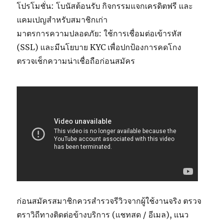
โปรโมชั่น: โบนัสต้อนรับ กิจกรรมแจกเครดิตฟรี และ
แคมเปญสำหรับสมาชิกเก่า
มาตรการความปลอดภัย: ใช้การเชื่อมต่อเข้ารหัส
(SSL) และมีนโยบาย KYC เพื่อปกป้องการคดโกง
ตรวจเช็กความน่าเชื่อถือก่อนสมัคร
ก่อนสมัครสมาชิกควรสำรวจรีวิวจากผู้ใช้งานจริง ตรวจ
ตราวิถีทางติดต่อข้างบริการ (แชทสด / อีเมล), แนว