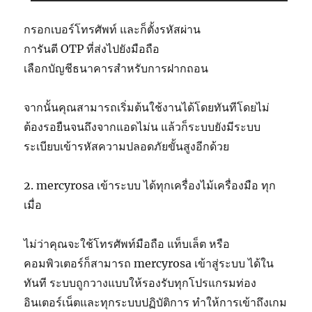
กรอกเบอร์โทรศัพท์ และก็ตั้งรหัสผ่าน
การันตี OTP ที่ส่งไปยังมือถือ
เลือกบัญชีธนาคารสำหรับการฝากถอน
จากนั้นคุณสามารถเริ่มต้นใช้งานได้โดยทันทีโดยไม่
ต้องรอยืนจนถึงจากแอดไม่น แล้วก็ระบบยังมีระบบ
ระเบียบเข้ารหัสความปลอดภัยขั้นสูงอีกด้วย
2. mercyrosa เข้าระบบ ได้ทุกเครื่องไม้เครื่องมือ ทุก
เมื่อ
ไม่ว่าคุณจะใช้โทรศัพท์มือถือ แท็บเล็ต หรือ
คอมพิวเตอร์ก็สามารถ mercyrosa เข้าสู่ระบบ ได้ใน
ทันที ระบบถูกวางแบบให้รองรับทุกโปรแกรมท่อง
อินเตอร์เน็ตและทุกระบบปฏิบัติการ ทำให้การเข้าถึงเกม