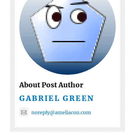
About Post Author
GABRIEL GREEN
noreply@ameliacon.com