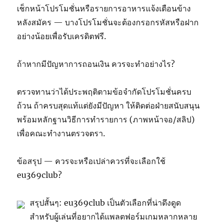
เช็กหน้าโปรโมชั่นหรือรายการอาหารแจ้งเตือนข้าง
หลังสมัคร — บางโปรโมชั่นจะต้องกรอกรหัสหรือฝาก
อย่างน้อยเพื่อรับเครดิตฟรี.
ถ้าหากมีปัญหาการถอนเงิน ควรจะทำอย่างไร?
ตรวจทานว่าได้ประพฤติตามข้อจำกัดโปรโมชั่นครบ
ถ้วน ถ้าครบสุดแท้แต่ยังมีปัญหา ให้ติดต่อฝ่ายสนับสนุน
พร้อมหลักฐานวิธีการทำรายการ (ภาพหน้าจอ/สลิป)
เพื่อคณะทำงานตรวจตรา.
ข้อสรุป — ควรจะหรือเปล่าควรที่จะเลือกใช้
eu369club?
สรุปสั้นๆ: eu369club เป็นตัวเลือกที่น่าดึงดูด
สำหรับผู้เล่นที่อยากได้แพลตฟอร์มเกมหลากหลาย