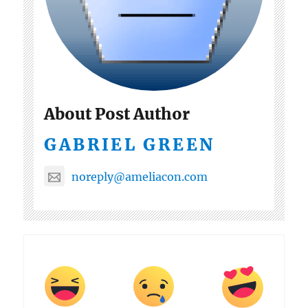
About Post Author
GABRIEL GREEN
noreply@ameliacon.com