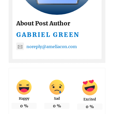
About Post Author
GABRIEL GREEN
noreply@ameliacon.com
Happy
Sad
Excited
0
%
0
%
0
%