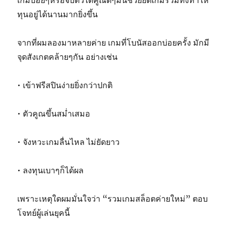
เกมบ่อยๆหรือจับตัวได้คูณดีๆมันช่วยยืดเกมรวมทั้งทำให้
ทุนอยู่ได้นานมากยิ่งขึ้น
จากที่ผมลองมาหลายค่าย เกมที่โบนัสออกบ่อยครั้ง มักมี
จุดสังเกตคล้ายๆกัน อย่างเช่น
• เข้าฟรีสปินง่ายยิ่งกว่าปกติ
• ตัวคูณขึ้นสม่ำเสมอ
• จังหวะเกมลื่นไหล ไม่ยัดยาว
• ลงทุนเบาๆก็ได้ผล
เพราะเหตุใดผมมั่นใจว่า “รวมเกมสล็อตค่ายใหม่” ตอบ
โจทย์ผู้เล่นยุคนี้