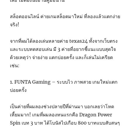
เลย ไม่ต้องนั่งอ่านคู่มือนาน
สล็อตออนไลน์ ค่ายเกมสล็อตมาใหม่ ที่ลองแล้วแตกง่าย
จริง!
จากที่ผมได้ลองเล่นหลายค่าย texas24 ทั้งจากเว็บตรง
และระบบทดสอบเล่น มี 3 ค่ายที่อยากชี้แนะแบบสุดใจ
ด้วยเหตุว่า จ่ายง่าย แตกบ่อยครั้ง และก็เล่นไม่เครียด
เช่น:
1. FUNTA Gaming – ระบบไว ภาพสวย เกมใหม่แตก
บ่อยครั้ง
เป็นค่ายที่ผมลองช่วงปลายปีที่ผ่านมา บอกเลยว่าโหด
เหี้ยมมาก! เกมที่ผมลองหนแรกคือ Dragon Power
Spin เบท 3 บาท ได้โบนัสไปเกือบ 800 บาทแบบสับสนๆ