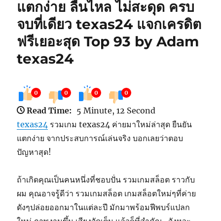
แตกง่าย ลื่นไหล ไม่สะดุด ครบ
จบที่เดียว texas24 แจกเครดิต
ฟรีเยอะสุด Top 93 by Adam
texas24
0
0
0
0
Read Time:
5 Minute, 12 Second
texas24
รวมเกม texas24 ค่ายมาใหม่ล่าสุด ยืนยัน
แตกง่าย จากประสบการณ์เล่นจริง บอกเลยว่าตอบ
ปัญหาสุด!
ถ้าเกิดคุณเป็นคนหนึ่งที่ชอบปั่น รวมเกมสล็อต ราวกับ
ผม คุณอาจรู้ดีว่า รวมเกมสล็อต เกมสล็อตใหม่ๆที่ค่าย
ดังๆปล่อยออกมาในแต่ละปี มักมาพร้อมฟีพบร์แปลก