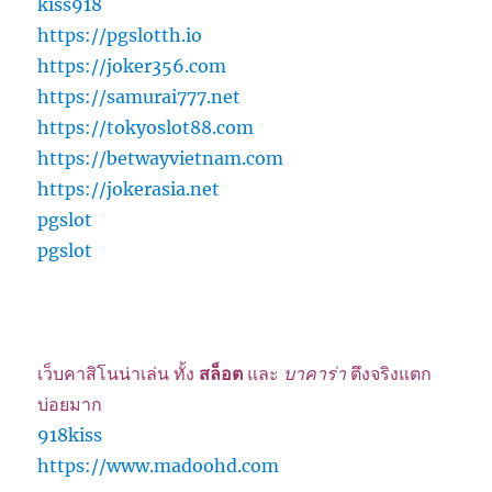
kiss918
https://pgslotth.io
https://joker356.com
https://samurai777.net
https://tokyoslot88.com
https://betwayvietnam.com
https://jokerasia.net
pgslot
pgslot
เว็บคาสิโนน่าเล่น ทั้ง
สล็อต
และ
บาคาร่า
ตึงจริงแตก
บ่อยมาก
918kiss
https://www.madoohd.com