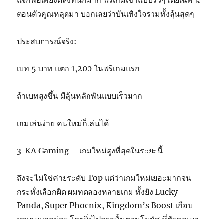
แจ็กพอเพียงตลงหนักมาก ฟรีเกมเข้าแบบรัวๆโดยเฉพาะ
ตอนตัวคูณหลุดมา บอกเลยว่าบันเทิงใจรวมทั้งลุ้นสุดๆ
ประสบการณ์จริง:
เบท 5 บาท แตก 1,200 ในฟรีเกมแรก
ถ้าเบทสูงขึ้น มีลุ้นหลักพันแบบเร็วมาก
เกมเล่นง่าย คนใหม่ก็เล่นได้
3. KA Gaming – เกมใหม่สูงที่สุดในระยะนี้
ถึงจะไม่ใช่ค่ายระดับ Top แต่ว่าเกมใหม่เยอะมากจน
กระทั่งเลือกผิด ผมทดลองหลายเกม ทั้งยัง Lucky
Panda, Super Phoenix, Kingdom’s Boost เกือบ