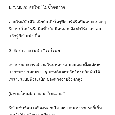
1. ระบบเกมสดใหม่ ไม่ซ้ำๆซากๆ
ค่ายใหม่มักมีไอเดียบันเทิงใจๆฟีเจอร์ฟรีสปินแบบแปลกๆ
รีลแบบใหม่ หรือธีมที่ไม่เสมือนค่ายดัง ทำให้เวลาเล่น
แล้วรู้สึกไม่น่าเบื่อ
2. อัตราจ่ายเริ่มมัก “จิตใจพ่อ”
จากประสบการณ์ เกมใหม่หลายเกมผมแตกตั้งแต่เบท
แรกๆบางเกมเบท 1–5 บาทก็แตกหลักร้อยหลักพันได้
เพราะระบบพึ่งจะเปิด ช่องทางจ่ายจึงมักสูง
3. ค่ายใหม่มักทำเกม “เล่นง่าย”
รีลไม่ซับซ้อน เครื่องหมายไม่เยอะ เล่นคราวแรกก็เก็ท