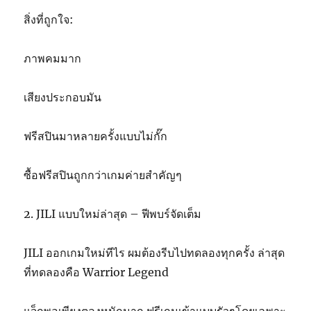
สิ่งที่ถูกใจ:
ภาพคมมาก
เสียงประกอบมัน
ฟรีสปินมาหลายครั้งแบบไม่กั๊ก
ซื้อฟรีสปินถูกกว่าเกมค่ายสำคัญๆ
2. JILI แบบใหม่ล่าสุด – ฟีพบร์จัดเต็ม
JILI ออกเกมใหม่ทีไร ผมต้องรีบไปทดลองทุกครั้ง ล่าสุด
ที่ทดลองคือ Warrior Legend