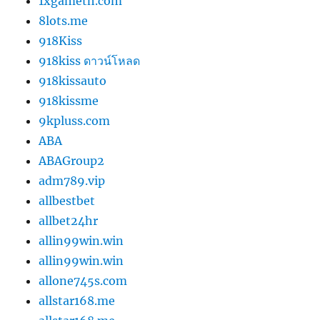
1xgameth.com
8lots.me
918Kiss
918kiss ดาวน์โหลด
918kissauto
918kissme
9kpluss.com
ABA
ABAGroup2
adm789.vip
allbestbet
allbet24hr
allin99win.win
allin99win.win
allone745s.com
allstar168.me