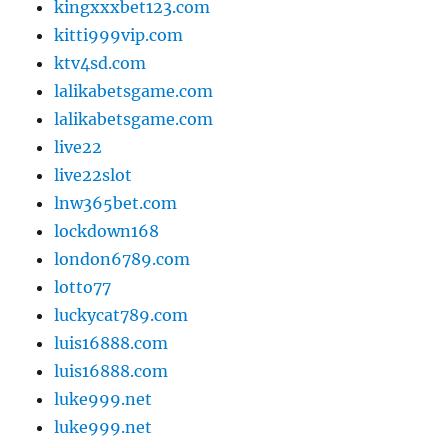
kingxxxbet123.com
kitti999vip.com
ktv4sd.com
lalikabetsgame.com
lalikabetsgame.com
live22
live22slot
lnw365bet.com
lockdown168
london6789.com
lotto77
luckycat789.com
luis16888.com
luis16888.com
luke999.net
luke999.net