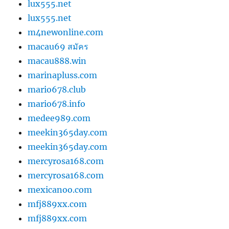
lux555.net
lux555.net
m4newonline.com
macau69 สมัคร
macau888.win
marinapluss.com
mario678.club
mario678.info
medee989.com
meekin365day.com
meekin365day.com
mercyrosa168.com
mercyrosa168.com
mexicanoo.com
mfj889xx.com
mfj889xx.com