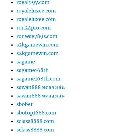
royal99y.com
royaleluxee.com
royaleluxee.com
run24pro.com
runway789s.com
s2kgamewin.com
s2kgamewin.com
sagame
sagame168th
sagame168th.com
sawan888 ทดลองเล่น
sawan888 ทดลองเล่น
sbobet
sbotop1688.com
sclass8888.com
sclass8888.com