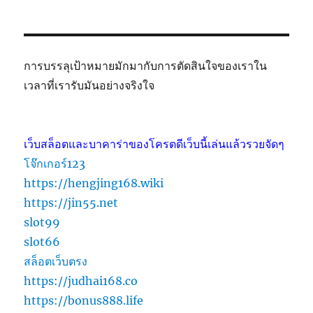
การบรรลุเป้าหมายมักมากับการตัดสินใจของเราใน
เวลาที่เรารับมันอย่างจริงใจ
เว็บสล็อตและบาคาร่าของโครตดีเว็บนี้เล่นแล้วรวยจัดๆ
โจ๊กเกอร์123
https://hengjing168.wiki
https://jin55.net
slot99
slot66
สล็อตเว็บตรง
https://judhai168.co
https://bonus888.life