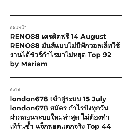
แนะแนว
ก่อนหน้า
เรื่อง
RENO88 เครดิตฟรี 14 August
เรื่อง
ก่อน
RENO88 มันส์แบบไม่มีพักวอลเล็ทใช้
หน้า:
งานได้ชัวร์กำไรมาไม่หยุด Top 92
by Mariam
ถัดไป
london678 เข้าสู่ระบบ 15 July
เรื่อง
ต่อ
london678 สมัคร กำไรปังทุกวัน
ไป:
ฝากถอนระบบใหม่ล่าสุด ไม่ต้องทำ
เทิร์นซ้ำ แจ็กพอตแตกจริง Top 44