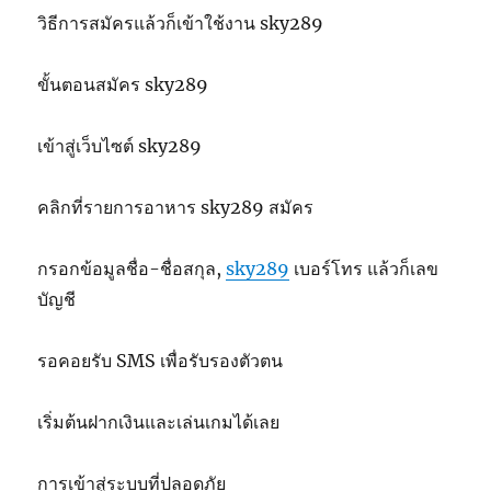
วิธีการสมัครแล้วก็เข้าใช้งาน sky289
ขั้นตอนสมัคร sky289
เข้าสู่เว็บไซต์ sky289
คลิกที่รายการอาหาร sky289 สมัคร
กรอกข้อมูลชื่อ-ชื่อสกุล,
sky289
เบอร์โทร แล้วก็เลข
บัญชี
รอคอยรับ SMS เพื่อรับรองตัวตน
เริ่มต้นฝากเงินและเล่นเกมได้เลย
การเข้าสู่ระบบที่ปลอดภัย