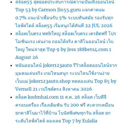
สล็อต55 สุดยอดประสบการณ์ความบันเทิงออนไลน์
Top 53 by Carmon Jin55.guru แจกค่าคอม
0.7% แนะนำเพื่อนรับ 5% ระบบทันสมัย รองรับทุก
ไลฟ์สไตล์ สล็อต55 เริ่มสนุกได้ทันที 22 JUL 2026
สล็อตเว็บตรง webใหญ่ สล็อตเว็บตรง เครดิตฟรี โปร
โมชั่นแรง เล่นง่าย ถอนได้จริง คาสิโนออนไลน์ เว็บ
ใหญ่ ใหม่ล่าสุด Top 9 by Jess 188bets4.com 1
August 26
พนันออนไลน์ joker123auto รีวิวสล็อตออนไลน์จาก
มุมคนเล่นจริง เกมไหนสนุก ระบบไหนใช้งานง่าย
เว็บแม่ joker123auto.shop ทดลองเล่น Top 85 by
Vernell 21 เวปไซต์ตรง สิงหาคม 2026
สล็อต kodmhai.com 11 ส.ค. 26 สล็อต เว็บพีจี
ครอบเครื่อง เรื่องเดิมพัน รับ 200 ฟรี สะดวกเหมือน
ยกคาสิโนมาไว้ที่บ้าน โบนัสพิเศษทุกวัน สล็อต ยก
ระดับไลฟ์สไตล์ ลองเลย Top 7 by Eulalia