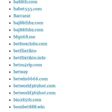
ba88th.com
babet555.com
Baccarat
baj88thbz.com
baj88thbz.com
bbp168.me
betboxclubs.com
betflixtikto
betflixtikto.info
betm4vip.com
betway
betwin6666.com
betworld369hot.com
betworld369hot.com
bio285th.com
bombet888.win