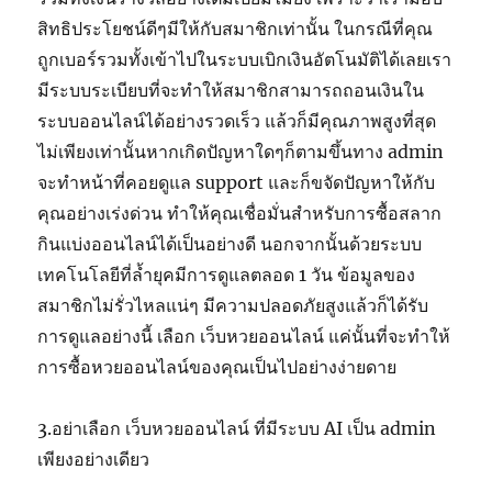
สิทธิประโยชน์ดีๆมีให้กับสมาชิกเท่านั้น ในกรณีที่คุณ
ถูกเบอร์รวมทั้งเข้าไปในระบบเบิกเงินอัตโนมัติได้เลยเรา
มีระบบระเบียบที่จะทำให้สมาชิกสามารถถอนเงินใน
ระบบออนไลน์ได้อย่างรวดเร็ว แล้วก็มีคุณภาพสูงที่สุด
ไม่เพียงเท่านั้นหากเกิดปัญหาใดๆก็ตามขึ้นทาง admin
จะทำหน้าที่คอยดูแล support และก็ขจัดปัญหาให้กับ
คุณอย่างเร่งด่วน ทำให้คุณเชื่อมั่นสำหรับการซื้อสลาก
กินแบ่งออนไลน์ได้เป็นอย่างดี นอกจากนั้นด้วยระบบ
เทคโนโลยีที่ล้ำยุคมีการดูแลตลอด 1 วัน ข้อมูลของ
สมาชิกไม่รั่วไหลแน่ๆ มีความปลอดภัยสูงแล้วก็ได้รับ
การดูแลอย่างนี้ เลือก เว็บหวยออนไลน์ แค่นั้นที่จะทำให้
การซื้อหวยออนไลน์ของคุณเป็นไปอย่างง่ายดาย
3.อย่าเลือก เว็บหวยออนไลน์ ที่มีระบบ AI เป็น admin
เพียงอย่างเดียว