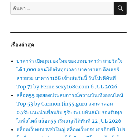
ค้นห
ค้นหา:
เรื่องล่าสุด
บาคาร่า เปิดมุมมองใหม่ของเกมบาคาร่า สายวัดใจ
ได้ 1,000 ถอนได้จริงทุกเวลา บาคาร่าสด ดีลเลอร์
สาวสวย บาคาร่า168 เข้าเล่นวันนี้ รับโปรดีทันที
Top 71 by Ferne sexy168c.com 6 JUL 2026
สล็อต55 สุดยอดประสบการณ์ความบันเทิงออนไลน์
Top 53 by Carmon Jin55.guru แจกค่าคอม
0.7% แนะนำเพื่อนรับ 5% ระบบทันสมัย รองรับทุก
ไลฟ์สไตล์ สล็อต55 เริ่มสนุกได้ทันที 22 JUL 2026
สล็อตเว็บตรง webใหญ่ สล็อตเว็บตรง เครดิตฟรี โปร