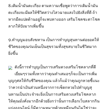
8.เติมน้ำมันตะเกียง ตามความเชื่อพูดว่าการเติมน้ำมัน
ตะเกียงจะมีผลให้ชีวิตสว่างไสวฉายแสงไปยังสิ่งที่ดี ถ้า
หากมืดแปดด้านอยู่ก็จะพบทางออก เสริมโชคชะตาโชค
ลาภให้ปังมากเพิ่มขึ้น
9.ทำบุญมอบสังฆทาน เป็นการทําบุญสุนทานต่อยอดให้
ชีวิตของคุณร่มเย็นเป็นสุขรวมทั้งสุขสบายในชีวิตมาก
ยิ่งขึ้น
ดังนี้การทำบุญเป็นการเสริมดวงเสริมโชคลาภที่ดี
เยี่ยมๆรวมทั้งหากว่าคุณทำเสมอๆก็จะเป็นการเพิ่ม
บุญกุศลให้กับชีวิตของคุณ แล้วก็แม้ว่าคุณถูกหวยชี้แนะ
ว่าควรนำเงินส่วนหนึ่งจากการเช็ดกหวยไปทำบุญสุ
นทานเป็นประจำจะยิ่งเป็นการเสริมดวงเสริมโชคลาภ
ให้คุณมั่งคั่งมากอีกด้วยยิ่งกว่านั้นการเลือกเว็บสลากกิน
แบ่งออนไลน์ ก็มีความหมายด้วยเหมือนกันไม่ใช่ว่าจะ