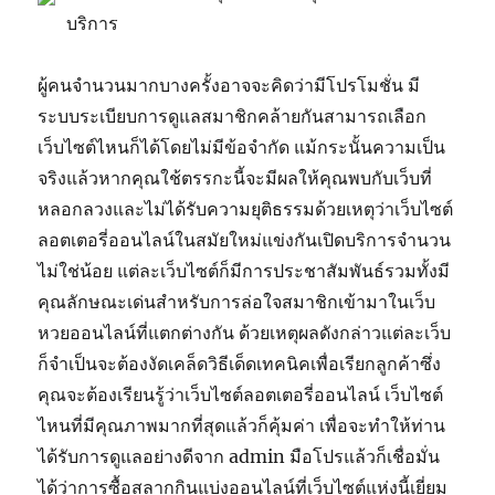
บริการ
ผู้คนจำนวนมากบางครั้งอาจจะคิดว่ามีโปรโมชั่น มี
ระบบระเบียบการดูแลสมาชิกคล้ายกันสามารถเลือก
เว็บไซต์ไหนก็ได้โดยไม่มีข้อจำกัด แม้กระนั้นความเป็น
จริงแล้วหากคุณใช้ตรรกะนี้จะมีผลให้คุณพบกับเว็บที่
หลอกลวงและไม่ได้รับความยุติธรรมด้วยเหตุว่าเว็บไซต์
ลอตเตอรี่ออนไลน์ในสมัยใหม่แข่งกันเปิดบริการจำนวน
ไม่ใช่น้อย แต่ละเว็บไซต์ก็มีการประชาสัมพันธ์รวมทั้งมี
คุณลักษณะเด่นสำหรับการล่อใจสมาชิกเข้ามาในเว็บ
หวยออนไลน์ที่แตกต่างกัน ด้วยเหตุผลดังกล่าวแต่ละเว็บ
ก็จำเป็นจะต้องงัดเคล็ดวิธีเด็ดเทคนิคเพื่อเรียกลูกค้าซึ่ง
คุณจะต้องเรียนรู้ว่าเว็บไซต์ลอตเตอรี่ออนไลน์ เว็บไซต์
ไหนที่มีคุณภาพมากที่สุดแล้วก็คุ้มค่า เพื่อจะทำให้ท่าน
ได้รับการดูแลอย่างดีจาก admin มือโปรแล้วก็เชื่อมั่น
ได้ว่าการซื้อสลากกินแบ่งออนไลน์ที่เว็บไซต์แห่งนี้เยี่ยม