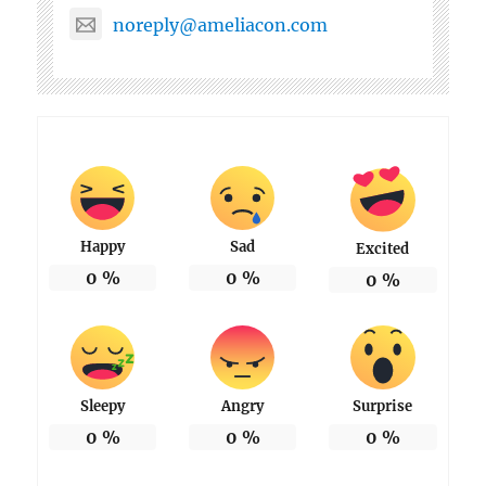
noreply@ameliacon.com
Happy
Sad
Excited
0
%
0
%
0
%
Sleepy
Angry
Surprise
0
%
0
%
0
%