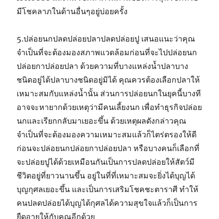
มีโชคลาภในด้านอื่นๆอยู่บ่อยครั้ง
5.ปล่อยนกปลดปล่อยปลาปลดปล่อยปู เสนอแนะว่าคุณ
จำเป็นที่จะต้องมองสภาพแวดล้อมก่อนที่จะไปปล่อยนก
ปล่อยกาปล่อยปลา ด้วยความที่บางแหล่งน้ำปลาบาง
ชนิดอยู่ได้ปลาบางชนิดอยู่มิได้ คุณควรต้องเลือกปลาให้
เหมาะสมกับแหล่งน้ำนั้น ส่วนการปล่อยนกในยุคนี้บางที
อาจจะหายากด้วยเหตุว่ามีคนเลี้ยงนก เพื่อทำธุรกิจปล่อย
นกและเรียกกลับมาเยอะขึ้น ด้วยเหตุผลดังกล่าวคุณ
จำเป็นที่จะต้องมองความเหมาะสมแล้วก็ไตร่ตรองให้ดี
ก่อนจะปล่อยนกปล่อยกาปล่อยปลา หรือบางคนก็เลือกที่
จะปล่อยปูได้ด้วยเหมือนกันเป็นการปลดปล่อยให้สัตว์มี
ชีวิตอยู่ที่ยาวนานขึ้น อยู่ในที่ที่เหมาะสมจะยิ่งได้บุญได้
บุญกุศลเยอะขึ้น และเป็นการเสริมโชคชะตาราศี ทำให้
คนปลดปล่อยได้บุญได้กุศลได้ความสุขใจแล้วก็เป็นการ
ยืดอายุให้กับคุณอีกด้วย