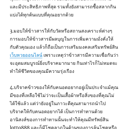
และมีประสิทธิภาพที่สุด รวมทั้งยังสามารถซื้อสลากกิน
แบ่งได้ทุกต้นแบบที่คุณอยากด้วย
3.มอบให้ข้าวสารให้กับวัดหรือสถานสงเคราะห์ต่างๆ
การมอบให้ข้าวสารมีผลบุญในการเพิ่มความมั่งคั่งให้
กับตัวคุณเอง แล้วก็ถือเป็นการเสริมมงคลเสริมทรัพย์สิน
เว็บหวยออนไลน์
เพราะเหตุว่าข้าวสารมีความเชื่อกันว่า
จะอุดมสมบูรณ์ยิ่งบริจาคมากมาย กินเท่าไรก็ไม่หมดจะ
ทำให้ชีวิตของคุณมีความรุ่งเรือง
4.บริจาคข้าวของให้กับคนอดอยากอยู่เป็นประจำแม้คุณ
มีของที่เหลือใช้ไม่ว่าจะเป็นเสื้อผ้าหรือสิ่งของที่คุณไม่
ได้ใช้แล้ว แต่ว่ายังอยู่ในภาวะดีคุณสามารถนำไป
บริจาคให้กับคนอดอยากได้ เป็นการทำทานด้วย
อานิสงส์ของการทำทานนั้นจะทำให้คุณมีทรัพย์สิน
lotto888 และก็มีโชคลาภในด้านของการลุ้นโชคหรือ