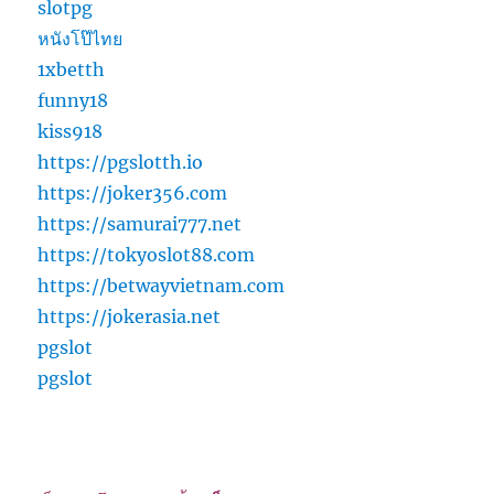
slotpg
หนังโป๊ไทย
1xbetth
funny18
kiss918
https://pgslotth.io
https://joker356.com
https://samurai777.net
https://tokyoslot88.com
https://betwayvietnam.com
https://jokerasia.net
pgslot
pgslot