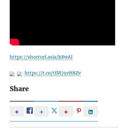
https://shorturl.asia/k8wAI
https://t.co/tfM79rH8Zv
Share