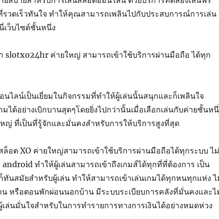
ยสบายสำหรับการเล่นสล็อตออนไลน์ ด้วยบริการทดลองเล่นฟรี
นที่รวดเร็วทันใจ ทำให้คุณสามารถเพลินไปกับประสบการณ์การเล่น
่เว็บไซต์ชั้นหนึ่ง
า slotxo24hr ค่ายใหญ่ สามารถเข้าใช้บริการผ่านมือถือ ได้ทุก
ไลน์เป็นเยี่ยมในกิจกรรมที่ทำให้ผู้เล่นนั้นสนุกและก็เพลินใจ
ได้อย่างเบิกบานสุดๆโดยยิ่งไปกว่านั้นเมื่อเลือกเล่นกับค่ายชั้นหนึ
ญ่ ที่เป็นที่รู้จักและมั่นคงสำหรับการให้บริการสูงที่สุด
 สล็อต XO ค่ายใหญ่สามารถเข้าใช้บริการผ่านมือถือได้ทุกระบบ ไม
 android ทำให้ผู้เล่นสามารถเข้าถึงเกมส์ได้ทุกที่ที่ต้องการ เป็น
ทันสมัยสำหรับผู้เล่น ทำให้สามารถเข้าเล่นเกมได้ทุกหนทุกแห่ง ไม
้าน หรือตอนพักผ่อนนอกบ้าน มีระบบระเบียบการคลังที่มั่นคงและไม
ผู้เล่นมั่นใจสำหรับในการทำรายการทางการเงินได้อย่างหมดห่วง