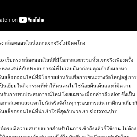
รง สล็อตออนไลน์แตกแจกจริงไม่มีคดโกง
o เว็บตรง สล็อตออนไลน์ที่มีโอกาสแตกรวมทั้งแจกจริงเพียงครั้ง
จะหลงเสน่ห์กับประสบการณ์ที่ไม่เคยมีมาก่อน คุณกำลังมองหา
นสล็อตออนไลน์ที่มีโอกาสสำหรับเพื่อการชนะรางวัลใหญ่อยู่ การ
ป็นเยี่ยมในกิจกรรมที่ทำให้คนคนไม่ใช่น้อยตื่นเต้นและก็มีความ
หรับการพบประสบการณ์ใหม่ โดยเฉพาะเมื่อกล่าวถึง slot ซึ่งเป็น
ีโอกาสแตกและแจกโบนัสจริงจังในทุกๆรอบการเล่น มาศึกษาเกี่ยวก
สล็อตออนไลน์ที่น่าเร้าใจที่สุดกับพวกเรา slotxo24hr
ซต์ตรง มีความสบายสบายสำหรับในการเข้าถึงแล้วก็ใช้งาน ไม่ต้อง