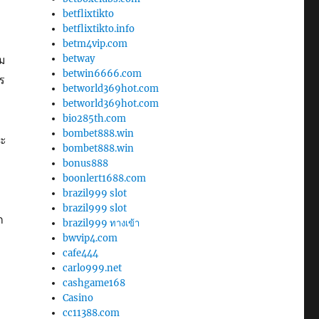
betflixtikto
betflixtikto.info
betm4vip.com
betway
ม
betwin6666.com
ร
betworld369hot.com
betworld369hot.com
bio285th.com
bombet888.win
อะ
bombet888.win
bonus888
boonlert1688.com
brazil999 slot
brazil999 slot
ก
brazil999 ทางเข้า
bwvip4.com
cafe444
carlo999.net
cashgame168
Casino
cc11388.com