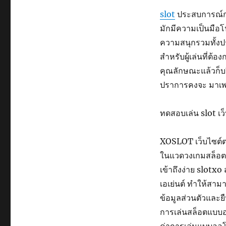
slot
ประสบการณ์กา
มักมีความเป็นมือโ
ความสนุกรวมทั้งประ
สำหรับผู้เล่นที่
คุณลักษณะแล้วก็บร
ปราการคงจะ มาเพล
ทดสอบเล่น slot เว็
XOSLOT เว็บไซต์ตรง 
ในแวดวงเกมสล็อต
เข้าถึงง่าย slotxo 
เอเย่นต์ ทำให้สาม
ข้อมูลส่วนตัวและยื
การเล่นสล็อตแบบออ