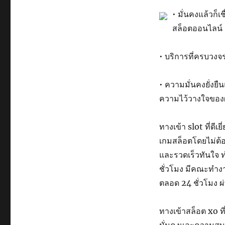
• มั่นคงแล้วก็เ
สล็อตออนไลน์
• บริการที่ครบวง
• ความมั่นคงยั่งยื
ความไว้วางใจของผู
ทางเข้า slot ที่ดีเ
เกมสล็อตโดยไม่ต้อ
และรวดเร็วทันใจ ท
ชั่วโมง มีคณะทำงา
ตลอด 24 ชั่วโมง ผ
ทางเข้าสล็อต xo ที