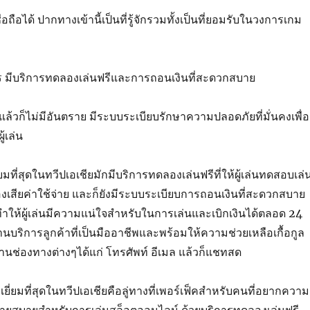
ชื่อถือได้ ปากทางเข้านี้เป็นที่รู้จักรวมทั้งเป็นที่ยอมรับในวงการเกม
จร มีบริการทดลองเล่นฟรีและการถอนเงินที่สะดวกสบาย
นแล้วก็ไม่มีอันตราย มีระบบระเบียบรักษาความปลอดภัยที่มั่นคงเพื่อ
้เล่น
ยี่ยมที่สุดในทวีปเอเชียมักมีบริการทดลองเล่นฟรีที่ให้ผู้เล่นทดสอบเล่
งเสียค่าใช้จ่าย และก็ยังมีระบบระเบียบการถอนเงินที่สะดวกสบาย
ำให้ผู้เล่นมีความแน่ใจสำหรับในการเล่นและเบิกเงินได้ตลอด 24
นบริการลูกค้าที่เป็นมืออาชีพและพร้อมให้ความช่วยเหลือเกื้อกูล
่านช่องทางต่างๆได้แก่ โทรศัพท์ อีเมล แล้วก็แชทสด
่เยี่ยมที่สุดในทวีปเอเชียคือลู่ทางที่เพอร์เฟ็คสำหรับคนที่อยากความ