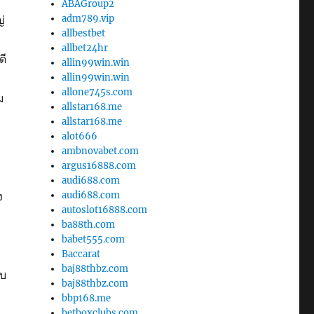
ABAGroup2
adm789.vip
่
allbestbet
allbet24hr
ดี
allin99win.win
allin99win.win
ี
allone745s.com
ม
allstar168.me
allstar168.me
alot666
ambnovabet.com
argus16888.com
audi688.com
audi688.com
ง
autoslot16888.com
ba88th.com
babet555.com
Baccarat
ก
baj88thbz.com
บบ
baj88thbz.com
bbp168.me
betboxclubs.com