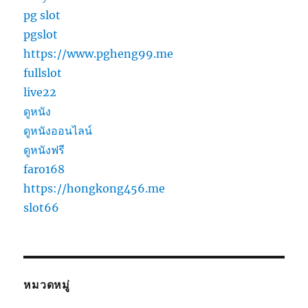
pg slot
pgslot
https://www.pgheng99.me
fullslot
live22
ดูหนัง
ดูหนังออนไลน์
ดูหนังฟรี
faro168
https://hongkong456.me
slot66
หมวดหมู่