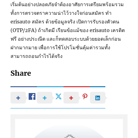
เริ่มต้นอย่างปลอดภัยจำต้องอาศัยการเตรียมพร้อมรวม
ทั้งการตรวจตราความน่าไว้วางใจก่อนสมัคร ทำ
erisauto สมัคร ด้วยข้อมูลจริง เปิดการรับรองตัวตน
(OTP/2FA) ถ้าเกิดมี เรียนข้อแม้ของ erisauto เครดิต
ฟรี อย่างประณีต และก็ทดสอบระบบด้วยยอดเล็กก่อน
ฝากมากมาย เพื่อการใช้โปรโมชั่นคุ้มค่ารวมทั้ง
สามารถถอนกำไรได้จริง
Share