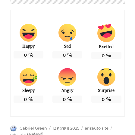
Happy
Sad
Excited
0
%
0
%
0
%
Sleepy
Angry
Surprise
0
%
0
%
0
%
ผู้
เขียน
หมวด
ป้าย
Gabriel Green
12 ตุลาคม 2025
erisauto.site
เขียน
เมื่อ
หมู่
กำกับ
erisauto เครดิตฟรี