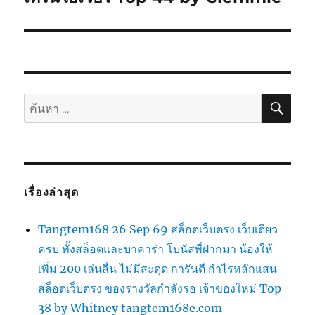
ค้นห
ค้นหา:
เรื่องล่าสุด
Tangtem168 26 Sep 69 สล็อตเว็บตรง เว็บเดียว
ครบ ทั้งสล็อตและบาคาร่า โบนัสพี่ฝากมา น้องให้
เพิ่ม 200 เล่นลื่น ไม่มีสะดุด การันตี กำไรหลักแสน
สล็อตเว็บตรง ของรางวัลกำลังรอ เจ้าของใหม่ Top
38 by Whitney tangtem168e.com