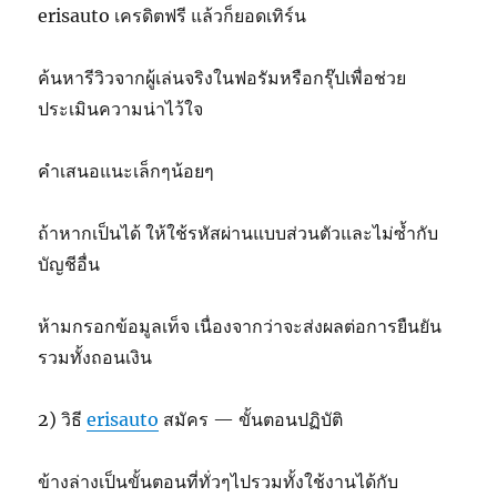
erisauto เครดิตฟรี แล้วก็ยอดเทิร์น
ค้นหารีวิวจากผู้เล่นจริงในฟอรัมหรือกรุ๊ปเพื่อช่วย
ประเมินความน่าไว้ใจ
คำเสนอแนะเล็กๆน้อยๆ
ถ้าหากเป็นได้ ให้ใช้รหัสผ่านแบบส่วนตัวและไม่ซ้ำกับ
บัญชีอื่น
ห้ามกรอกข้อมูลเท็จ เนื่องจากว่าจะส่งผลต่อการยืนยัน
รวมทั้งถอนเงิน
2) วิธี
erisauto
สมัคร — ขั้นตอนปฏิบัติ
ข้างล่างเป็นขั้นตอนที่ทั่วๆไปรวมทั้งใช้งานได้กับ