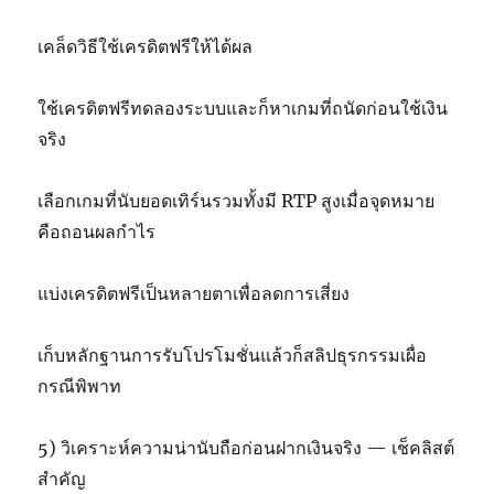
เคล็ดวิธีใช้เครดิตฟรีให้ได้ผล
ใช้เครดิตฟรีทดลองระบบและก็หาเกมที่ถนัดก่อนใช้เงิน
จริง
เลือกเกมที่นับยอดเทิร์นรวมทั้งมี RTP สูงเมื่อจุดหมาย
คือถอนผลกำไร
แบ่งเครดิตฟรีเป็นหลายตาเพื่อลดการเสี่ยง
เก็บหลักฐานการรับโปรโมชั่นแล้วก็สลิปธุรกรรมเผื่อ
กรณีพิพาท
5) วิเคราะห์ความน่านับถือก่อนฝากเงินจริง — เช็คลิสต์
สำคัญ