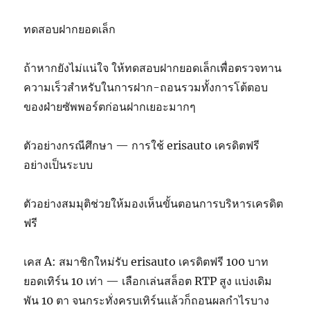
ทดสอบฝากยอดเล็ก
ถ้าหากยังไม่แน่ใจ ให้ทดสอบฝากยอดเล็กเพื่อตรวจทาน
ความเร็วสำหรับในการฝาก-ถอนรวมทั้งการโต้ตอบ
ของฝ่ายซัพพอร์ตก่อนฝากเยอะมากๆ
ตัวอย่างกรณีศึกษา — การใช้ erisauto เครดิตฟรี
อย่างเป็นระบบ
ตัวอย่างสมมุติช่วยให้มองเห็นขั้นตอนการบริหารเครดิต
ฟรี
เคส A: สมาชิกใหม่รับ erisauto เครดิตฟรี 100 บาท
ยอดเทิร์น 10 เท่า — เลือกเล่นสล็อต RTP สูง แบ่งเดิม
พัน 10 ตา จนกระทั่งครบเทิร์นแล้วก็ถอนผลกำไรบาง