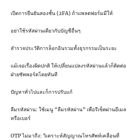
เปิดการยืนยันสองชั้น (2FA) ถ้าแพลตฟอร์มมีให้
อย่าใช้รหัสผ่านเดียวกับบัญชีอื่นๆ
สำรวจประวัติการล็อกอินรวมทั้งธุรกรรมเป็นระยะ
แม้เจอเรื่องผิดปกติ ให้เปลี่ยนแปลงรหัสผ่านแล้วก็ติดต่อ
ฝ่ายซัพพอร์ตโดยทันที
ปัญหาทั่วไปและก็การปรับแก้
ลืมรหัสผ่าน: ใช้เมนู “ลืมรหัสผ่าน” เพื่อรีเซ็ตผ่านอีเมล
หรือเบอร์
OTP ไม่มาถึง: วิเคราะห์สัญญาณโทรศัพท์เคลื่อนที่