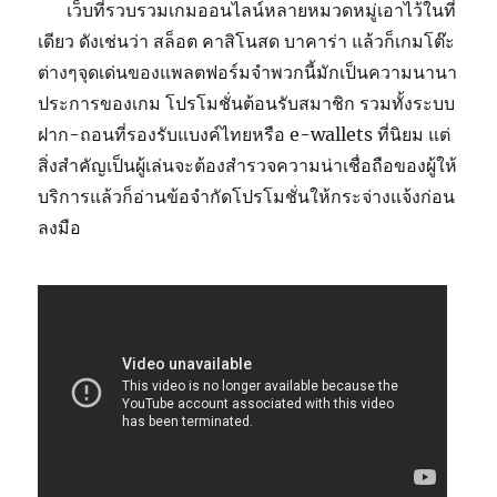
เว็บที่รวบรวมเกมออนไลน์หลายหมวดหมู่เอาไว้ในที่
เดียว ดังเช่นว่า สล็อต คาสิโนสด บาคาร่า แล้วก็เกมโต๊ะ
ต่างๆจุดเด่นของแพลตฟอร์มจำพวกนี้มักเป็นความนานา
ประการของเกม โปรโมชั่นต้อนรับสมาชิก รวมทั้งระบบ
ฝาก-ถอนที่รองรับแบงค์ไทยหรือ e-wallets ที่นิยม แต่
สิ่งสำคัญเป็นผู้เล่นจะต้องสำรวจความน่าเชื่อถือของผู้ให้
บริการแล้วก็อ่านข้อจำกัดโปรโมชั่นให้กระจ่างแจ้งก่อน
ลงมือ