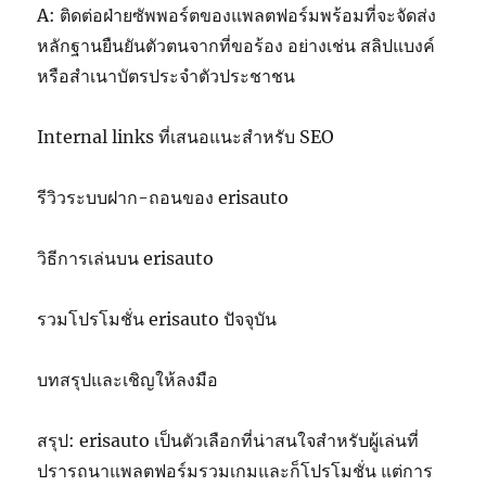
A: ติดต่อฝ่ายซัพพอร์ตของแพลตฟอร์มพร้อมที่จะจัดส่ง
หลักฐานยืนยันตัวตนจากที่ขอร้อง อย่างเช่น สลิปแบงค์
หรือสำเนาบัตรประจำตัวประชาชน
Internal links ที่เสนอแนะสำหรับ SEO
รีวิวระบบฝาก-ถอนของ erisauto
วิธีการเล่นบน erisauto
รวมโปรโมชั่น erisauto ปัจจุบัน
บทสรุปและเชิญให้ลงมือ
สรุป: erisauto เป็นตัวเลือกที่น่าสนใจสำหรับผู้เล่นที่
ปรารถนาแพลตฟอร์มรวมเกมและก็โปรโมชั่น แต่การ