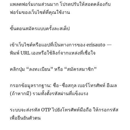
แพลตฟอร์มเกมส่วนมาก โปรดปรับให้สอดคล้องกับ
ฟอร์มของเว็บไซต์ที่คุณใช้งาน
ขั้นตอนสมัครแบบครั้งละสเต็ป
เข้าเว็บไซต์หรือแอปที่เป็นทางการของ erisauto —
พิมพ์ URL เองหรือใช้ลิงก์จากแหล่งที่เชื่อใจ
คลิกปุ่ม “ลงทะเบียน” หรือ “สมัครสมาชิก”
กรอกข้อมูลรากฐาน: ชื่อ-ชื่อสกุล เบอร์โทรศัพท์ อีเมล
(ถ้าหากมี) รวมทั้งตั้งรหัสผ่านที่แข็งแรง
ระบบจะส่งรหัส OTP ไปยังโทรศัพท์มือถือ ให้กรอกรหัส
เพื่อยืนยันตัวตน