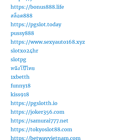
https://bonus888.life
สล็อต888
https://pgslot.today
pussy888
https://www.sexyauto168.xyz
slotxo24hr
slotpg
หนังโป๊ไทย
1xbetth
funny18
kiss918
https://pgslotth.io
https://joker356.com
https://samurai777.net
https://tokyoslot88.com
https://betwayvietnam.com