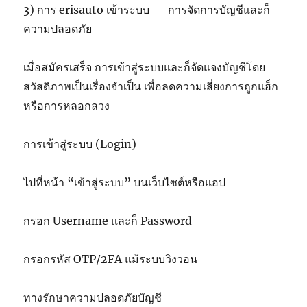
3) การ erisauto เข้าระบบ — การจัดการบัญชีและก็
ความปลอดภัย
เมื่อสมัครเสร็จ การเข้าสู่ระบบและก็จัดแจงบัญชีโดย
สวัสดิภาพเป็นเรื่องจำเป็น เพื่อลดความเสี่ยงการถูกแฮ็ก
หรือการหลอกลวง
การเข้าสู่ระบบ (Login)
ไปที่หน้า “เข้าสู่ระบบ” บนเว็บไซต์หรือแอป
กรอก Username และก็ Password
กรอกรหัส OTP/2FA แม้ระบบวิงวอน
ทางรักษาความปลอดภัยบัญชี